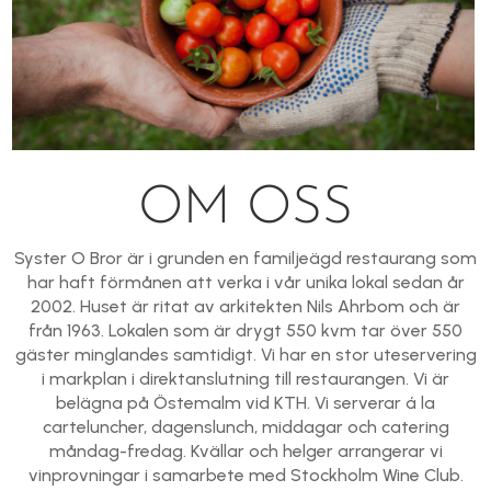
OM OSS
Syster O Bror är i grunden en familjeägd restaurang som
har haft förmånen att verka i vår unika lokal sedan år
2002. Huset är ritat av arkitekten Nils Ahrbom och är
från 1963. Lokalen som är drygt 550 kvm tar över 550
gäster minglandes samtidigt. Vi har en stor uteservering
i markplan i direktanslutning till restaurangen. Vi är
belägna på Östemalm vid KTH. Vi serverar á la
carteluncher, dagenslunch, middagar och catering
måndag-fredag. Kvällar och helger arrangerar vi
vinprovningar i samarbete med Stockholm Wine Club.