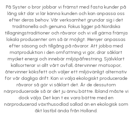
På Syster o bror jobbar vi främst med fasta kunder på
lång sikt där vi lär känna kunden och kan anpassa oss
efter deras behov. Vår verksamhet grundar sig i det
traditionella och genuina. Fokus ligger på Nordiska
tillagningstraditioner och råvaror och vi vill gärna främja
lokala producenter om så är möjligt. Menyer anpassas
efter säsong och tillgång på råvaror. Att jobba med
matproduktion i den omfattning vi gör, drar såklart
mycket energi och innebär miljöpåfrestning. Självklart
källsorterar vi allt vårt avfall, återvinner matsopor,
återvinner köksfett och väljer ett miljövänligt alternativ
för vår dagliga drift. Kan vi välja ekologiskt producerade
råvaror så gör vi såklart det. Är de dessutom
närproducerade så är det ju ännu bättre. Ibland måste vi
dock välja. Det kan t ex vara bättre med en
närproducerad växthusodlad sallad än en ekologisk som
åkt lastbil ända från Holland.