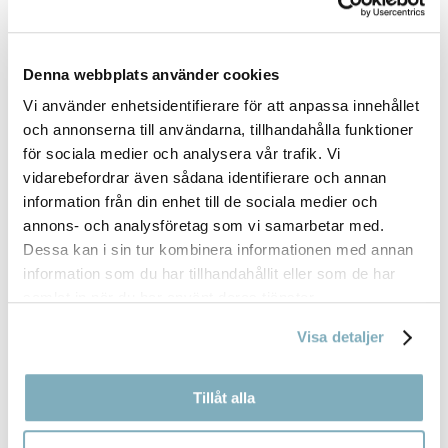
Denna webbplats använder cookies
Vi använder enhetsidentifierare för att anpassa innehållet
@SYSTEROBROR-RESTAURANG
och annonserna till användarna, tillhandahålla funktioner
för sociala medier och analysera vår trafik. Vi
vidarebefordrar även sådana identifierare och annan
information från din enhet till de sociala medier och
annons- och analysföretag som vi samarbetar med.
Dessa kan i sin tur kombinera informationen med annan
information som du har tillhandahållit eller som de har
samlat in när du har använt deras tjänster.
Visa detaljer
Tillåt alla