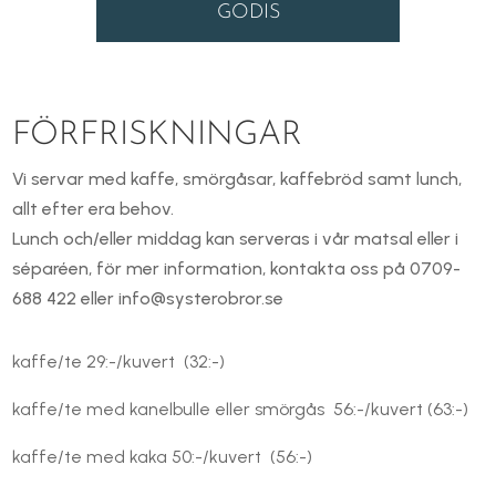
GODIS
FÖRFRISKNINGAR
Vi servar med kaffe, smörgåsar, kaffebröd samt lunch,
allt efter era behov.
Lunch och/eller middag kan serveras i vår matsal eller i
séparéen, för mer information, kontakta oss på 0709-
688 422 eller info@systerobror.se
kaffe/te 29:-/kuvert (32:-)
kaffe/te med kanelbulle eller smörgås 56:-/kuvert (63:-)
kaffe/te med kaka 50:-/kuvert (56:-)