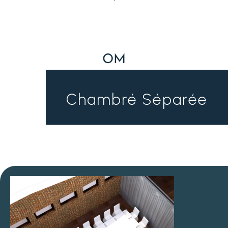
OM
Chambré Séparée