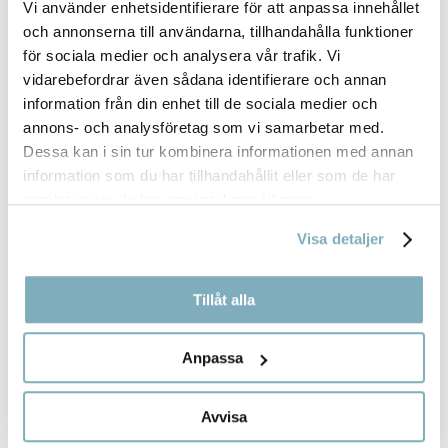
Vi använder enhetsidentifierare för att anpassa innehållet
och annonserna till användarna, tillhandahålla funktioner
DAGENS LUNCH
för sociala medier och analysera vår trafik. Vi
vidarebefordrar även sådana identifierare och annan
information från din enhet till de sociala medier och
annons- och analysföretag som vi samarbetar med.
Dessa kan i sin tur kombinera informationen med annan
VINPROVNING
information som du har tillhandahållit eller som de har
samlat in när du har använt deras tjänster.
Visa detaljer
Tillåt alla
MIDDAG
Anpassa
Avvisa
KONFERENS