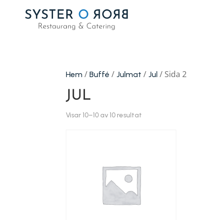
/
/
/
/ Sida 2
Hem
Buffé
Julmat
Jul
JUL
Visar 10–10 av 10 resultat