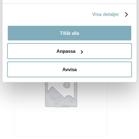
samlat in när du har använt deras tjänster.
Visa detaljer
LUSSEKATT
43,00
kr
Tillåt alla
Anpassa
Avvisa