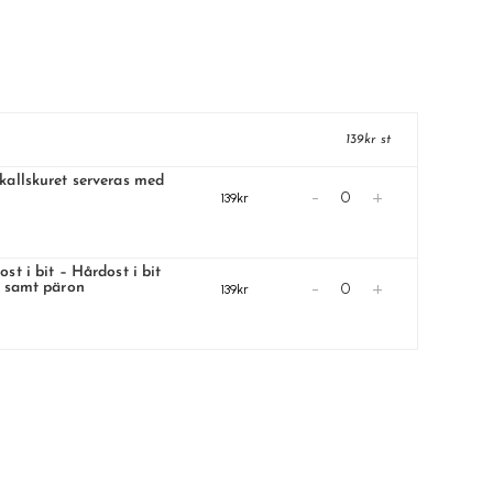
139kr st
kallskuret serveras med
-
+
139kr
st i bit – Hårdost i bit
-
+
r samt päron
139kr