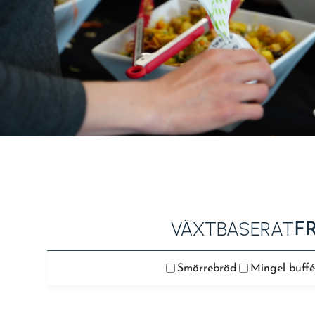
VÄXTBASERAT
F
Smörrebröd
Mingel buffé