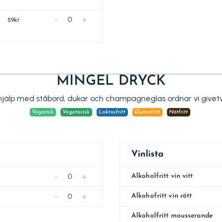
-
+
59kr
MINGEL DRYCK
jälp med ståbord, dukar och champagneglas ordnar vi givetv
Vegansk
Vegetarisk
Laktosfritt
Glutenfritt
Nötfritt
Vinlista
-
+
Alkoholfritt vin vitt
-
+
Alkohofritt vin rött
Alkoholfritt mousserande