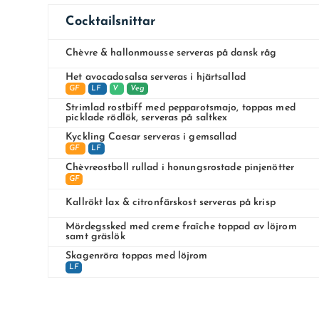
Cocktailsnittar
Chèvre & hallonmousse serveras på dansk råg
Het avocadosalsa serveras i hjärtsallad
GF
LF
V
Veg
Strimlad rostbiff med pepparotsmajo, toppas med
picklade rödlök, serveras på saltkex
Kyckling Caesar serveras i gemsallad
GF
LF
Chèvreostboll rullad i honungsrostade pinjenötter
GF
Kallrökt lax & citronfärskost serveras på krisp
Mördegssked med creme fraîche toppad av löjrom
samt gräslök
Skagenröra toppas med löjrom
LF