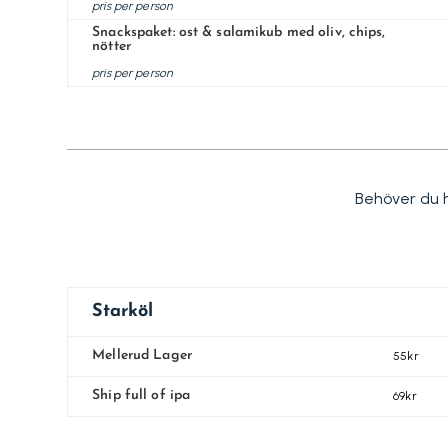
pris per person
Snackspaket: ost & salamikub med oliv, chips,
nötter
pris per person
Behöver du h
Starköl
Mellerud Lager
55kr
Ship full of ipa
69kr