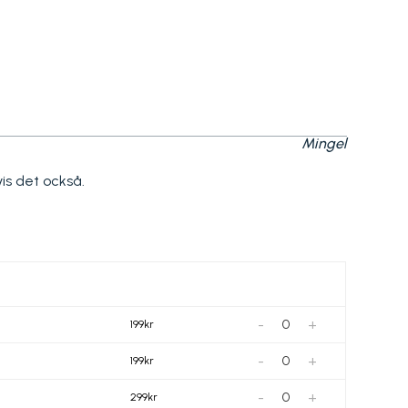
Mingel
is det också.
-
+
199kr
-
+
199kr
-
+
299kr