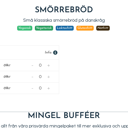
SMÖRREBRÖD
Små klassiska smörrebröd på danskråg
Vegansk
Vegetarisk
Laktosfritt
Glutenfritt
Nötfritt
Info:
-
+
69kr
-
+
69kr
-
+
69kr
MINGEL BUFFÉER
g allt från våra prisvärda mingelpaket till mer exklusiva och