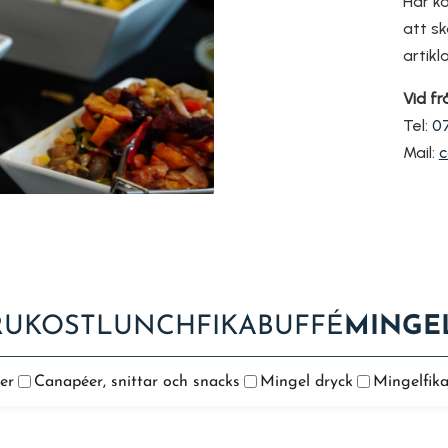
Här ka
att s
artikl
Vid fr
Tel:
0
Mail:
c
RUKOST
LUNCH
FIKA
BUFFÉ
MINGE
er
Canapéer, snittar och snacks
Mingel dryck
Mingelfik