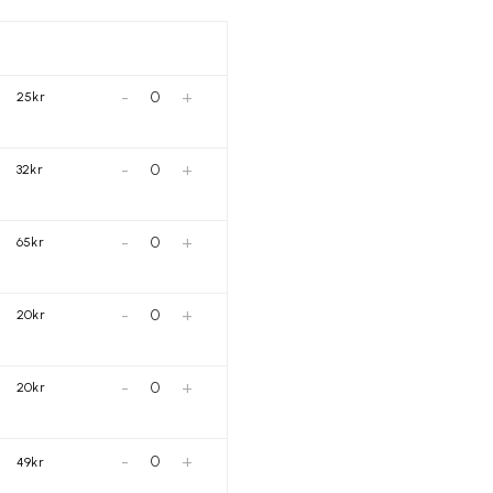
-
+
25kr
-
+
32kr
-
+
65kr
-
+
20kr
-
+
20kr
-
+
49kr