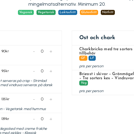
mingelmatsalternativ. Minimum 20.
Vegansk
Vegetarisk
Laktosfritt
Glutenfritt
Nötfritt
Ost och chark
Charkbricka med tre sorters 
-
+
90kr
tillbehör
GF
LF
pris per person
-
+
95kr
Brieost i skivor – Grönmögelo
– Tre sorters kex – Vindruvo
st serveras på crisp - Strimlad
Veg
t med vindruva serveras på dansk
pris per person
-
+
135kr
gen - Vegetarisk med hummus
-
+
139kr
ördegssked med creme fraîche
 med pickles - Klassisk