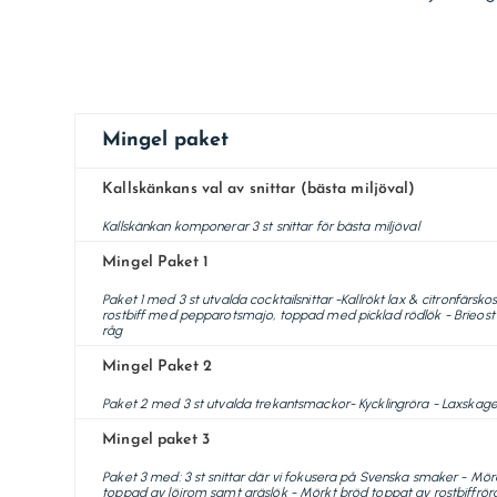
Mingel paket
Kallskänkans val av snittar (bästa miljöval)
Kallskänkan komponerar 3 st snittar för bästa miljöval
Mingel Paket 1
Paket 1 med 3 st utvalda cocktailsnittar -Kallrökt lax & citronfärsko
rostbiff med pepparotsmajo, toppad med picklad rödlök - Brieos
råg
Mingel Paket 2
Paket 2 med 3 st utvalda trekantsmackor- Kycklingröra - Laxska
Mingel paket 3
Paket 3 med: 3 st snittar där vi fokusera på Svenska smaker - M
toppad av löjrom samt gräslök - Mörkt bröd toppat av rostbiffröra