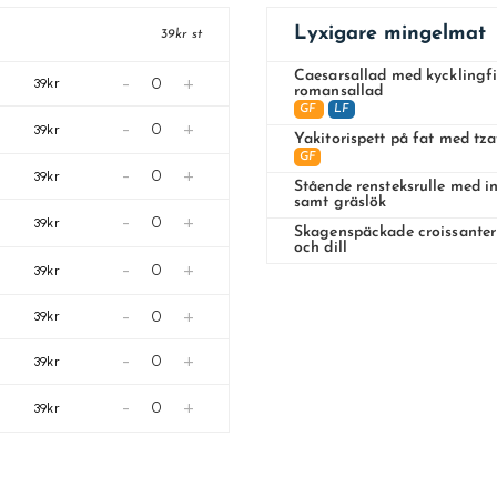
Lyxigare mingelmat
39kr st
Caesarsallad med kycklingfi
-
+
39kr
romansallad
GF
LF
-
+
39kr
Yakitorispett på fat med tza
GF
-
+
39kr
Stående rensteksrulle med i
samt gräslök
-
+
39kr
Skagenspäckade croissante
och dill
-
+
39kr
-
+
39kr
-
+
39kr
-
+
39kr