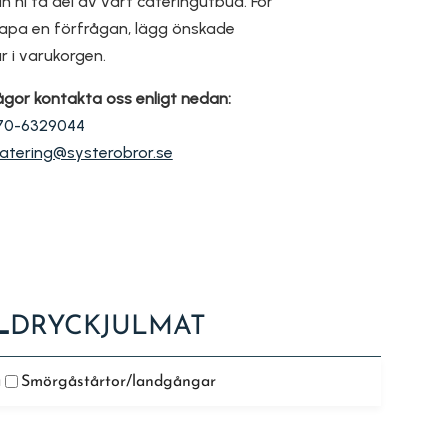
n ni ta del av vårt cateringutbud. För
kapa en förfrågan, lägg önskade
ar i varukorgen.
ågor kontakta oss enligt nedan:
70-6329044
atering@systerobror.se
L
DRYCK
JULMAT
a
Smörgåstårtor/landgångar