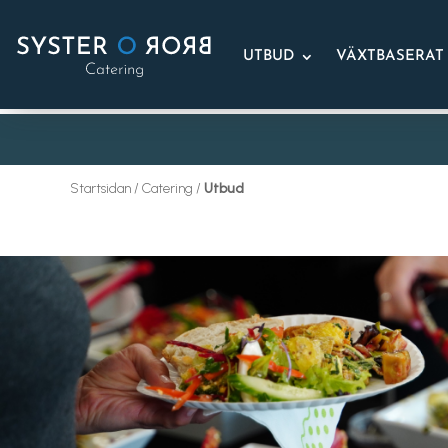
UTBUD
VÄXTBASERAT
Startsidan / Catering /
Utbud