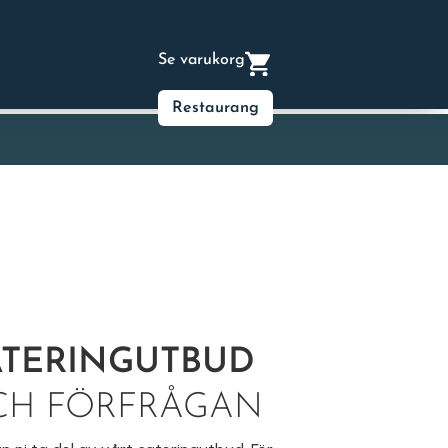
Se varukorg
Restaurang
ATERINGUTBUD
CH FÖRFRÅGAN