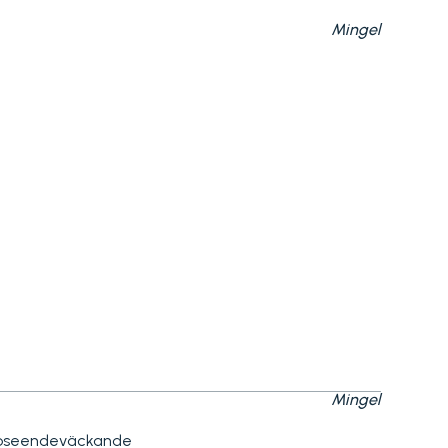
Mingel
Mingel
 uppseendeväckande