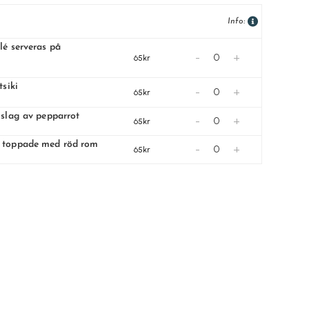
Info:
lé serveras på
-
+
65kr
tsiki
-
+
65kr
nslag av pepparrot
-
+
65kr
r toppade med röd rom
-
+
65kr