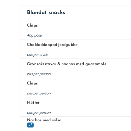
Blandat snacks
Chips
40g påse
Chokladdoppad jordgubbe
pris per styck
Grönsaksstavar & nachos med guacamole
pris per person
Chips
pris per person
Nötter
pris per person
Nachos med salsa
LF