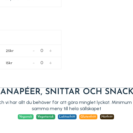
-
+
25kr
-
+
15kr
ANAPÉER, SNITTAR OCH SNAC
 och vi har allt du behöver för att göra minglet lyckat. Minimum
samma meny till hela sällskapet
Vegansk
Vegetarisk
Laktosfritt
Glutenfritt
Nötfritt