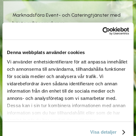
Marknadsföra Event- och Cateringtjänster med
bästa miljöegenskaper.
Denna webbplats använder cookies
Vi använder enhetsidentifierare för att anpassa innehållet
och annonserna till användarna, tillhandahålla funktioner
Inte enbart uppfylla myndigheternas minimikrav,
för sociala medier och analysera vår trafik. Vi
vidarebefordrar även sådana identifierare och annan
dvs miljölagstiftning samt föreskrifter. Vi vill gå
information från din enhet till de sociala medier och
ett steg längre, relaterat till våra miljöaspekter,
annons- och analysföretag som vi samarbetar med.
där det är tekniskt och ekonomiskt möjligt med
Dessa kan i sin tur kombinera informationen med annan
hänsyn till miljöfördelarna.
information som du har tillhandahållit eller som de har
samlat in när du har använt deras tjänster.
Visa detaljer