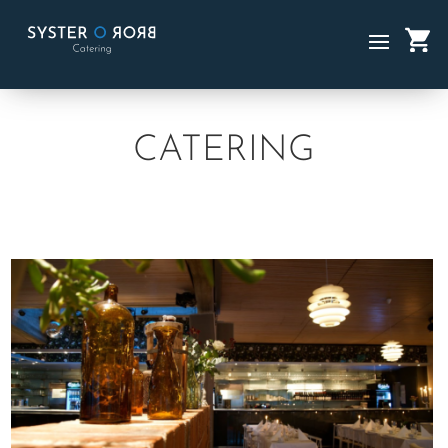
SYSTER O BROR
Startsidan
/ Catering /
Om oss
CATERING