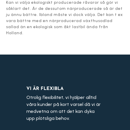
Kan vi välja ekologiskt producerade råvaror så gör vi
såklart det. Är de dessutom närproducerade så är det
ju ännu bättre. Ibland måste vi dock välja. Det kan t ex
vara bättre med en närproducerad växthusodlad
sallad än en ekologisk som åkt lastbil ända från
Holland.
VI ÄR FLEXIBLA
Otrolig flexibilitet, vi hjälper alltid
våra kunder på kort varsel då vi är
medvetna om att det kan dyka
upp plötsliga behov.