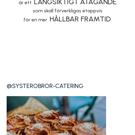
LÅNGSIKTIGT ÅTAGANDE
är ett
som skall förverkligas etappvis
HÅLLBAR FRAMTID
för en mer
.
@SYSTEROBROR-CATERING