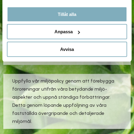
Bedriva miljöarbetet i samarbete med våra
Tillåt alla
Kunder och vid behov också med miljövårdande
myndigheter, miljöorganisationer och
Anpassa
närboende.
Avvisa
Uppfylla vår miljöpolicy genom att förebygga
föroreningar utifrån våra betydande miljö-
aspekter och uppnå ständiga förbättringar.
Detta genom löpande uppföljning av våra
fastställda övergripande och detaljerade
miljömål.