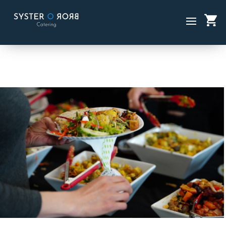
CATERING
UTBUD
Startsidan / Catering /
Utbud