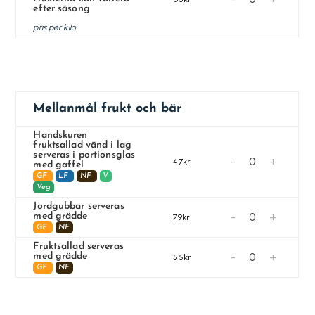
efter säsong
pris per kilo
Mellanmål frukt och bär
Handskuren
fruktsallad vänd i lag
serveras i portionsglas
-
+
47kr
med gaffel
GF
LF
NF
V
Veg
Jordgubbar serveras
-
+
med grädde
79kr
GF
NF
Fruktsallad serveras
-
+
med grädde
55kr
GF
NF