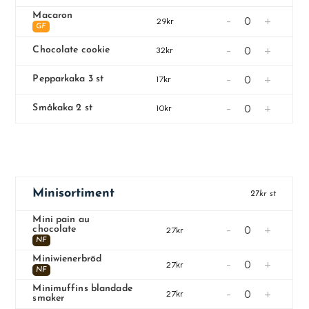
Macaron
-
+
29kr
GF
-
+
Chocolate cookie
32kr
-
+
Pepparkaka 3 st
17kr
-
+
Småkaka 2 st
10kr
Minisortiment
27kr st
Mini pain au
-
+
chocolate
27kr
NF
Miniwienerbröd
-
+
27kr
NF
Minimuffins blandade
-
+
27kr
smaker