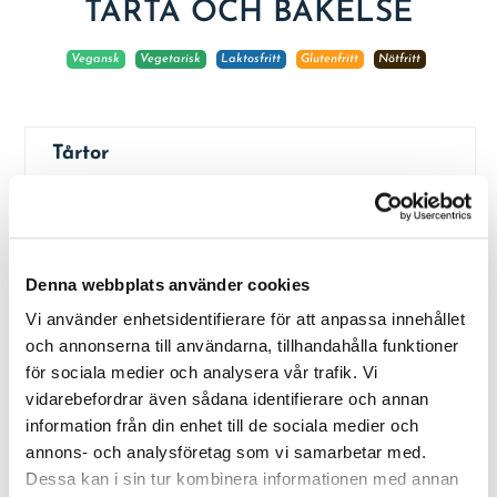
TÅRTA OCH BAKELSE
Vegansk
Vegetarisk
Laktosfritt
Glutenfritt
Nötfritt
Tårtor
Gluten/laktosfri
-
+
prinsesstårta 8 bitar
595kr
GF
LF
Gluten/laktosfri
-
+
prinsesstårta 12 bitar
820kr
Denna webbplats använder cookies
GF
LF
Vi använder enhetsidentifierare för att anpassa innehållet
Vegansk prinsesstårta
-
+
12 bitar
795kr
och annonserna till användarna, tillhandahålla funktioner
LF
V
Veg
för sociala medier och analysera vår trafik. Vi
Hallontårta 8 bitar
-
+
495kr
vidarebefordrar även sådana identifierare och annan
NF
Veg
information från din enhet till de sociala medier och
Hallontårta 12 bitar
-
+
615kr
annons- och analysföretag som vi samarbetar med.
NF
Veg
Dessa kan i sin tur kombinera informationen med annan
Hallontårta 20 bitar
-
+
915kr