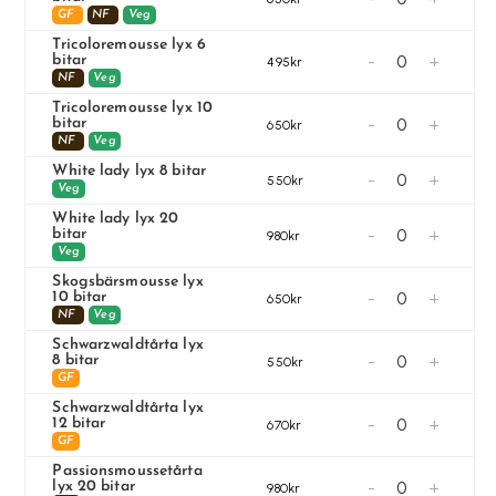
GF
NF
Veg
Tricoloremousse lyx 6
-
+
bitar
495kr
NF
Veg
Tricoloremousse lyx 10
-
+
bitar
650kr
NF
Veg
White lady lyx 8 bitar
-
+
550kr
Veg
White lady lyx 20
-
+
bitar
980kr
Veg
Skogsbärsmousse lyx
-
+
10 bitar
650kr
NF
Veg
Schwarzwaldtårta lyx
-
+
8 bitar
550kr
GF
Schwarzwaldtårta lyx
-
+
12 bitar
670kr
GF
Passionsmoussetårta
-
+
lyx 20 bitar
980kr