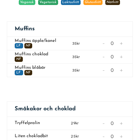
Vegansk
Vegetarisk
Laktosfritt
Glutenfritt
Nötfritt
Muffins
Muffins äpple/kanel
-
+
35kr
LF
NF
Muffins choklad
-
+
35kr
NF
Muffins blåbär
-
+
35kr
LF
NF
Småkakor och choklad
-
+
Tryffelpralin
29kr
-
+
Liten chokladbit
25kr