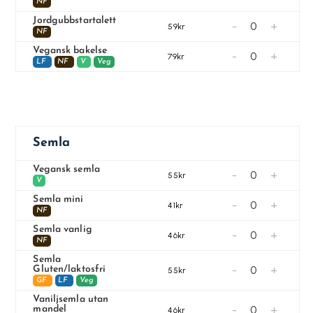
NF
Jordgubbstartalett
-
+
59kr
NF
Vegansk bakelse
-
+
79kr
LF
NF
V
Veg
Semla
Vegansk semla
-
+
55kr
V
Semla mini
-
+
41kr
NF
Semla vanlig
-
+
46kr
NF
Semla
-
+
Gluten/laktosfri
55kr
GF
LF
Veg
Vaniljsemla utan
-
+
mandel
46kr