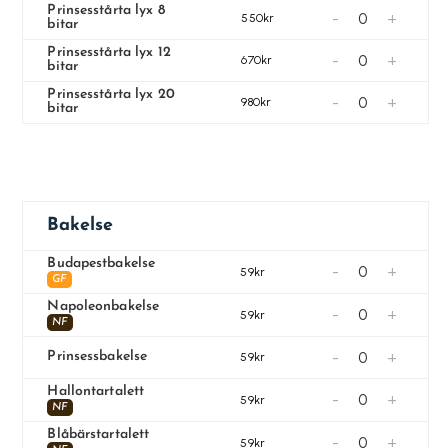
Prinsesstårta lyx 8
-
+
550kr
bitar
Prinsesstårta lyx 12
-
+
670kr
bitar
Prinsesstårta lyx 20
-
+
980kr
bitar
Bakelse
Budapestbakelse
-
+
59kr
GF
Napoleonbakelse
-
+
59kr
NF
-
+
Prinsessbakelse
59kr
Hallontartalett
-
+
59kr
NF
Blåbärstartalett
-
+
59kr