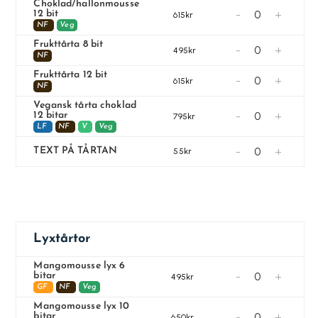
Choklad/hallonmousse
-
+
12 bit
615kr
NF
Veg
Frukttårta 8 bit
-
+
495kr
NF
Frukttårta 12 bit
-
+
615kr
NF
Vegansk tårta choklad
-
+
12 bitar
795kr
LF
NF
V
Veg
-
+
TEXT PÅ TÅRTAN
55kr
Lyxtårtor
Mangomousse lyx 6
-
+
bitar
495kr
GF
NF
Veg
Mangomousse lyx 10
-
+
bitar
650kr