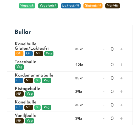
Vegansk
Vegetarisk
Laktosfritt
Glutenfritt
Nötfritt
Bullar
Kanelbulle
-
+
Gluten/Laktosfri
35kr
GF
LF
NF
Veg
Toscabulle
-
+
42kr
Veg
Kardemummabulle
-
+
35kr
LF
NF
V
Veg
Pistagebulle
-
+
39kr
NF
Veg
Kanelbulle
-
+
35kr
LF
NF
V
Veg
Vaniljbulle
-
+
39kr
NF
Veg