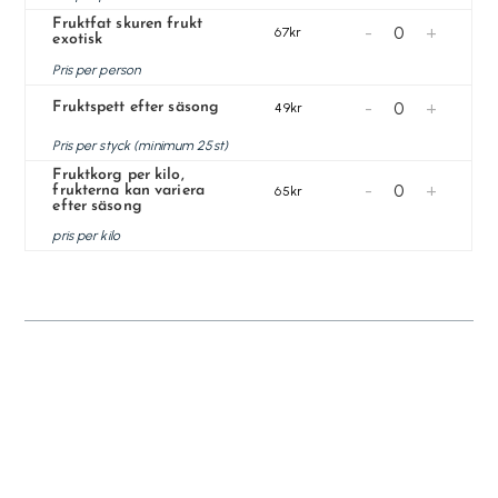
Fruktfat skuren frukt
-
+
67kr
exotisk
Pris per person
-
+
Fruktspett efter säsong
49kr
Pris per styck (minimum 25st)
Fruktkorg per kilo,
-
+
frukterna kan variera
65kr
efter säsong
pris per kilo