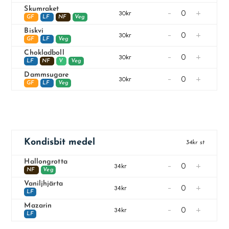
Skumraket
-
+
30kr
GF
LF
NF
Veg
Biskvi
-
+
30kr
GF
LF
Veg
Chokladboll
-
+
30kr
LF
NF
V
Veg
Dammsugare
-
+
30kr
GF
LF
Veg
Kondisbit medel
34kr st
Hallongrotta
-
+
34kr
NF
Veg
Vaniljhjärta
-
+
34kr
LF
Mazarin
-
+
34kr
LF