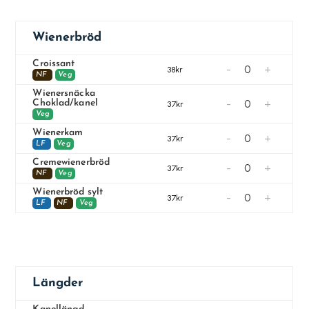
Wienerbröd
Croissant
-
+
38kr
NF
Veg
Wienersnäcka
-
+
Choklad/kanel
37kr
Veg
Wienerkam
-
+
37kr
LF
Veg
Cremewienerbröd
-
+
37kr
NF
Veg
Wienerbröd sylt
-
+
37kr
LF
NF
Veg
Längder