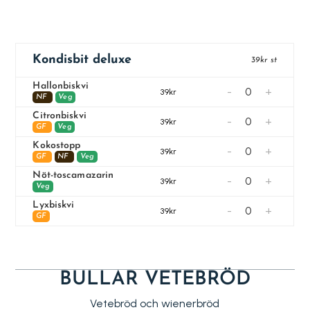
Kondisbit deluxe
39kr st
Hallonbiskvi
-
+
39kr
NF
Veg
Citronbiskvi
-
+
39kr
GF
Veg
Kokostopp
-
+
39kr
GF
NF
Veg
Nöt-toscamazarin
-
+
39kr
Veg
Lyxbiskvi
-
+
39kr
GF
BULLAR VETEBRÖD
Vetebröd och wienerbröd