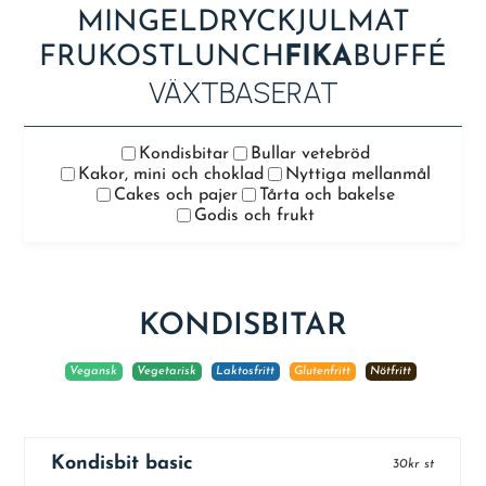
MINGEL
DRYCK
JULMAT
FRUKOST
LUNCH
FIKA
BUFFÉ
VÄXTBASERAT
Kondisbitar
Bullar vetebröd
Kakor, mini och choklad
Nyttiga mellanmål
Cakes och pajer
Tårta och bakelse
Godis och frukt
KONDISBITAR
Vegansk
Vegetarisk
Laktosfritt
Glutenfritt
Nötfritt
Kondisbit basic
30kr st