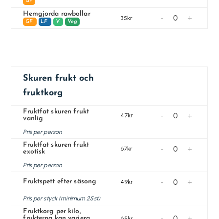
GF
Hemgjorda rawbollar
-
+
35kr
GF
LF
V
Veg
Skuren frukt och
fruktkorg
Fruktfat skuren frukt
-
+
47kr
vanlig
Pris per person
Fruktfat skuren frukt
-
+
67kr
exotisk
Pris per person
-
+
Fruktspett efter säsong
49kr
Pris per styck (minimum 25st)
Fruktkorg per kilo,
-
+
frukterna kan variera
65kr