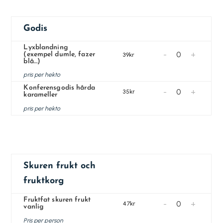
Godis
Lyxblandning
-
+
(exempel dumle, fazer
39kr
blå…)
pris per hekto
Konferensgodis hårda
-
+
35kr
karameller
pris per hekto
Skuren frukt och
fruktkorg
Fruktfat skuren frukt
-
+
47kr
vanlig
Pris per person