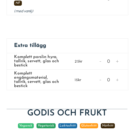
NF
(med vanilj)
Extra tillägg
Komplett porslin hyra,
-
+
tallrik, servett, glas och
25kr
bestick
Komplett
engångsmaterial,
-
+
15kr
tallrik, servett, glas och
bestick
GODIS OCH FRUKT
Vegansk
Vegetarisk
Laktosfritt
Glutenfritt
Nötfritt