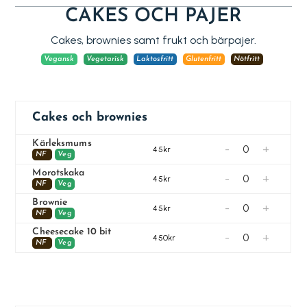
CAKES OCH PAJER
Cakes, brownies samt frukt och bärpajer.
Vegansk
Vegetarisk
Laktosfritt
Glutenfritt
Nötfritt
Cakes och brownies
Kärleksmums
-
+
45kr
NF
Veg
Morotskaka
-
+
45kr
NF
Veg
Brownie
-
+
45kr
NF
Veg
Cheesecake 10 bit
-
+
450kr
NF
Veg