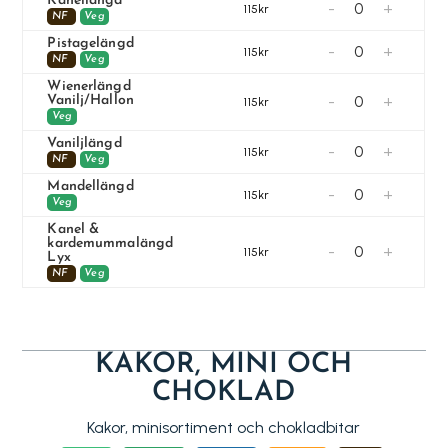
Kanellängd
-
+
115kr
NF
Veg
Pistagelängd
-
+
115kr
NF
Veg
Wienerlängd
-
+
Vanilj/Hallon
115kr
Veg
Vaniljlängd
-
+
115kr
NF
Veg
Mandellängd
-
+
115kr
Veg
Kanel &
kardemummalängd
-
+
115kr
Lyx
NF
Veg
KAKOR, MINI OCH
CHOKLAD
Kakor, minisortiment och chokladbitar