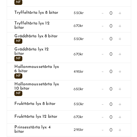
NF
-
+
Tryffeltårta lyx 8 bitar
550kr
Tryffeltårta lyx 12
-
+
670kr
bitar
Gräddtårta lyx 8 bitar
-
+
550kr
NF
Gräddtårta lyx 12
-
+
bitar
670kr
NF
Hallonmoussetårta lyx
-
+
6 bitar
495kr
NF
Hallonmoussetårta lyx
-
+
10 bitar
650kr
NF
-
+
Frukttårta lyx 8 bitar
550kr
-
+
Frukttårta lyx 12 bitar
670kr
Prinsesstårta lyx 4
-
+
295kr
bitar