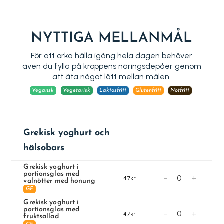
NYTTIGA MELLANMÅL
För att orka hålla igång hela dagen behöver
även du fylla på kroppens näringsdepåer genom
att äta något lätt mellan målen.
Vegansk
Vegetarisk
Laktosfritt
Glutenfritt
Nötfritt
Grekisk yoghurt och
hälsobars
Grekisk yoghurt i
portionsglas med
-
+
47kr
valnötter med honung
GF
Grekisk yoghurt i
portionsglas med
-
+
47kr
fruktsallad