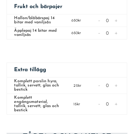
Frukt och bärpajer
Hallon/blåbärspaj 14
-
+
650kr
bitar med vaniljsås
Äpplepaj 14 bitar med
-
+
650kr
vaniljsås
Extra tillägg
Komplett porslin hyra,
-
+
tallrik, servett, glas och
25kr
bestick
Komplett
engångsmaterial,
-
+
15kr
tallrik, servett, glas och
bestick