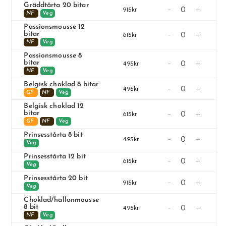
Gräddtårta 20 bitar
-
+
915kr
NF
Veg
Passionsmousse 12
-
+
bitar
615kr
NF
Veg
Passionsmousse 8
-
+
bitar
495kr
NF
Veg
Belgisk choklad 8 bitar
-
+
495kr
GF
NF
Veg
Belgisk choklad 12
-
+
bitar
615kr
GF
NF
Veg
Prinsesstårta 8 bit
-
+
495kr
Veg
Prinsesstårta 12 bit
-
+
615kr
Veg
Prinsesstårta 20 bit
-
+
915kr
Veg
Choklad/hallonmousse
-
+
8 bit
495kr
NF
Veg