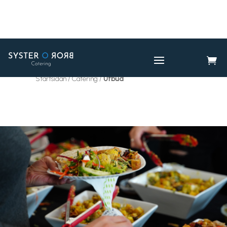

CATERING
UTBUD

Startsidan / Catering /
Utbud