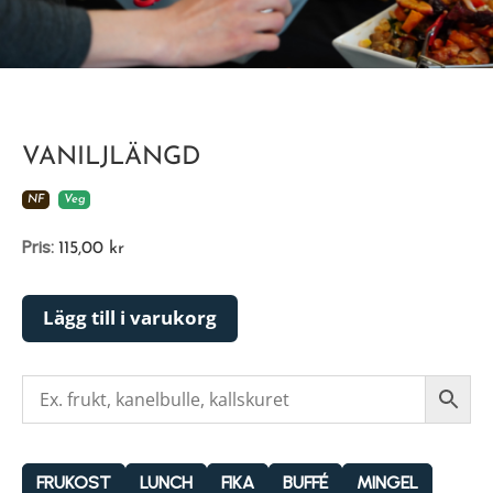
VANILJLÄNGD
NF
Veg
Pris:
115,00
kr
Lägg till i varukorg
FRUKOST
LUNCH
FIKA
BUFFÉ
MINGEL