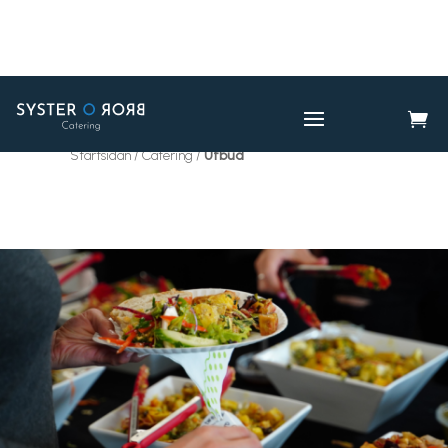

CATERING
UTBUD

Startsidan / Catering /
Utbud