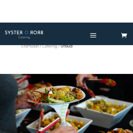

CATERING
UTBUD

Startsidan / Catering /
Utbud