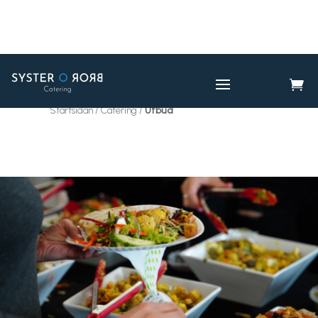

CATERING
UTBUD

Startsidan / Catering /
Utbud