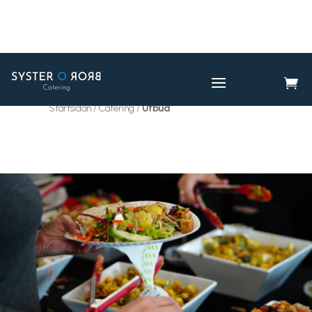

CATERING
UTBUD

Startsidan / Catering /
Utbud