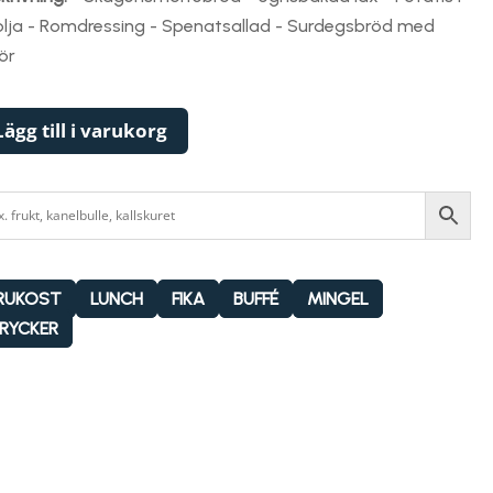
lolja - Romdressing - Spenatsallad - Surdegsbröd med
ör
Lägg till i varukorg
RUKOST
LUNCH
FIKA
BUFFÉ
MINGEL
RYCKER