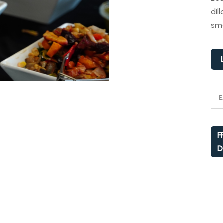
dil
sm
F
D