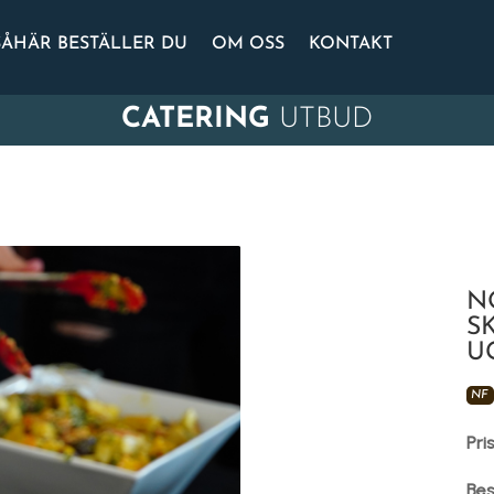
SÅHÄR BESTÄLLER DU
OM OSS
KONTAKT
CATERING
UTBUD
N
S
U
NF
Pri
Bes