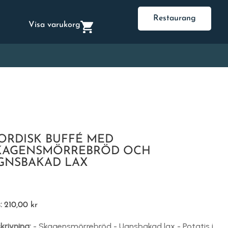
Restaurang
Visa varukorg
ORDISK BUFFÉ MED
KAGENSMÖRREBRÖD OCH
GNSBAKAD LAX
s:
210,00
kr
krivning:
- Skagensmörrebröd - Ugnsbakad lax - Potatis i