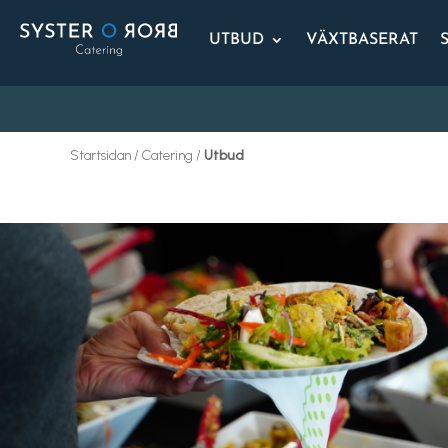
UTBUD
VÄXTBASERAT
Startsidan / Catering /
Utbud