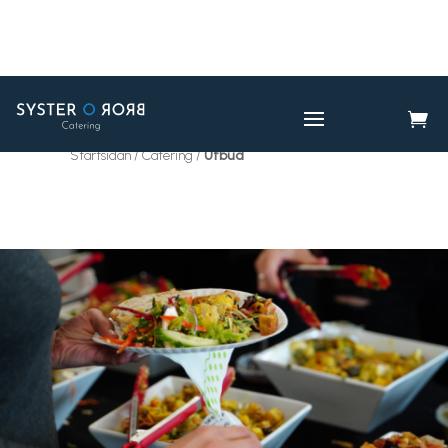

CATERING
UTBUD

Startsidan / Catering /
Utbud