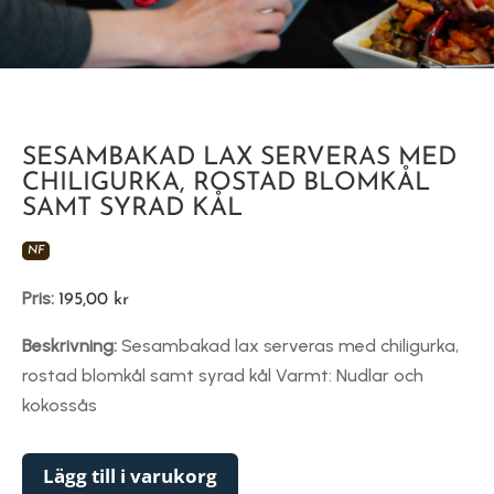
SESAMBAKAD LAX SERVERAS MED
CHILIGURKA, ROSTAD BLOMKÅL
SAMT SYRAD KÅL
NF
Pris:
195,00
kr
Beskrivning:
Sesambakad lax serveras med chiligurka,
rostad blomkål samt syrad kål Varmt: Nudlar och
kokossås
Lägg till i varukorg