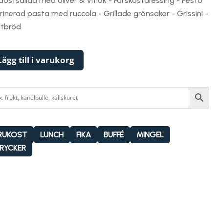
aostsallad med oliver & vitlök - Färskostdressing - Pesto
inerad pasta med ruccola - Grillade grönsaker - Grissini -
ntbröd
Lägg till i varukorg
RUKOST
LUNCH
FIKA
BUFFÉ
MINGEL
RYCKER