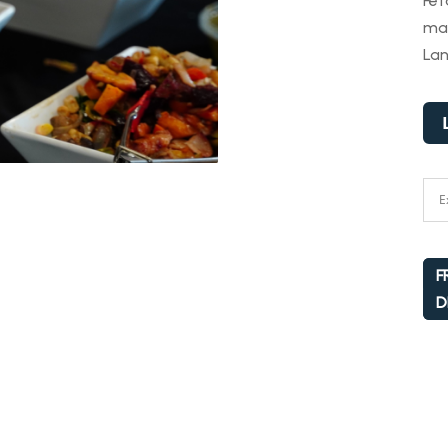
Fet
mar
La
F
D