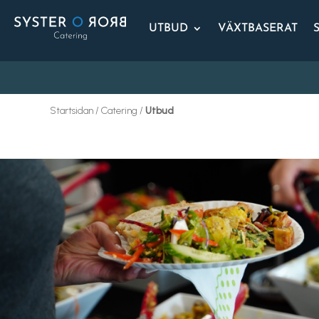
UTBUD
VÄXTBASERAT
Startsidan / Catering /
Utbud