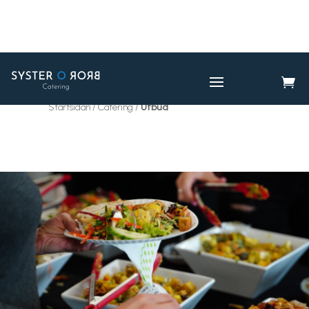

CATERING
UTBUD

Startsidan / Catering /
Utbud