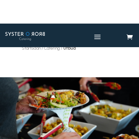

CATERING
UTBUD

Startsidan / Catering /
Utbud