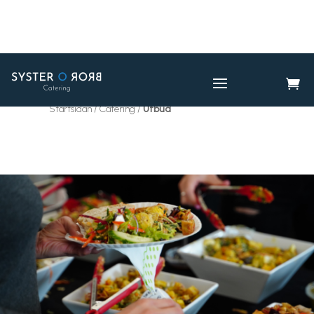

CATERING
UTBUD

Startsidan / Catering /
Utbud