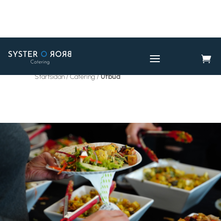

CATERING
UTBUD

Startsidan / Catering /
Utbud