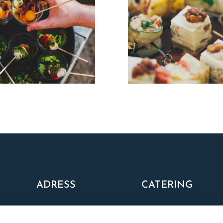
ADRESS
CATERING
Drottning Kristinas väg 24
Vårt utbud
114 28 Stockholm