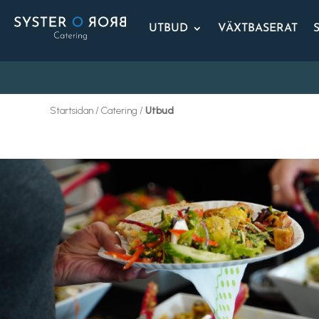
UTBUD
VÄXTBASERAT
Startsidan / Catering /
Utbud