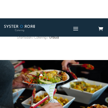

CATERING
UTBUD

Startsidan / Catering /
Utbud