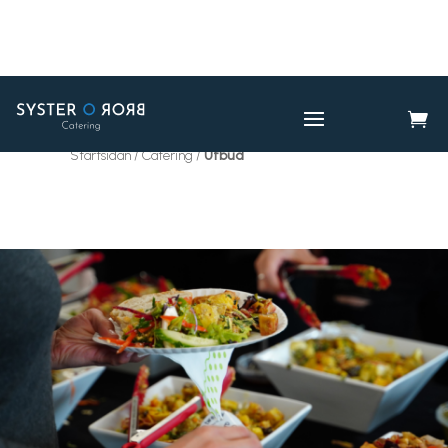

CATERING
UTBUD

Startsidan / Catering /
Utbud