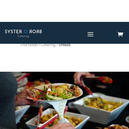

CATERING
UTBUD

Startsidan / Catering /
Utbud