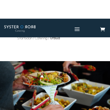

CATERING
UTBUD

Startsidan / Catering /
Utbud