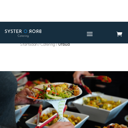

CATERING
UTBUD

Startsidan / Catering /
Utbud