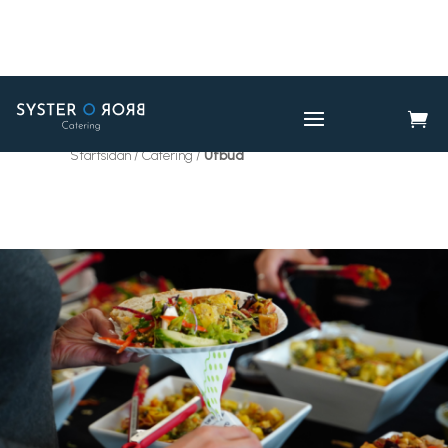

CATERING
UTBUD

Startsidan / Catering /
Utbud