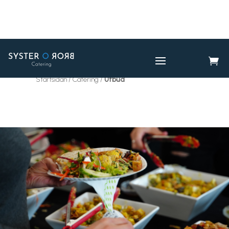

CATERING
UTBUD

Startsidan / Catering /
Utbud