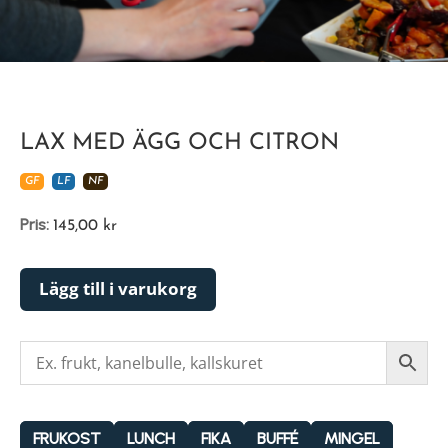
LAX MED ÄGG OCH CITRON
GF
LF
NF
Pris:
145,00
kr
Lägg till i varukorg
FRUKOST
LUNCH
FIKA
BUFFÉ
MINGEL