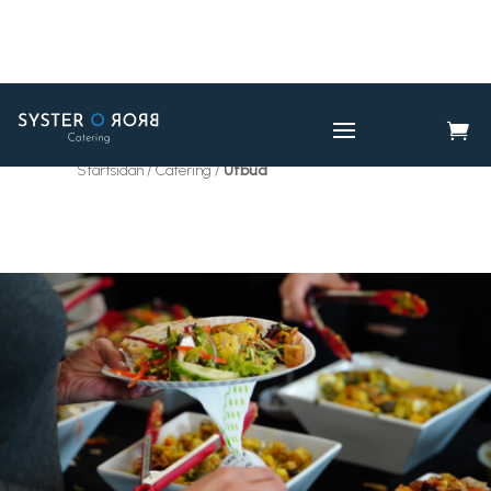

CATERING
UTBUD

Startsidan / Catering /
Utbud