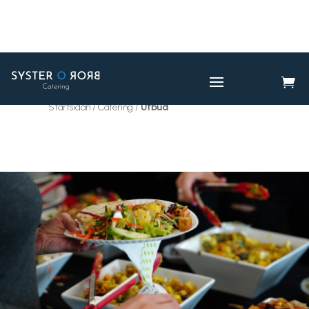

CATERING
UTBUD

Startsidan / Catering /
Utbud