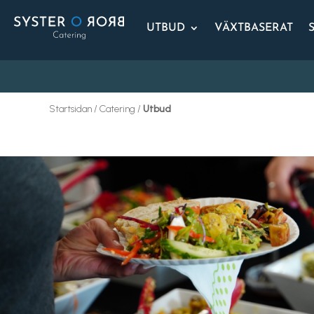
UTBUD
VÄXTBASERAT
Startsidan / Catering /
Utbud