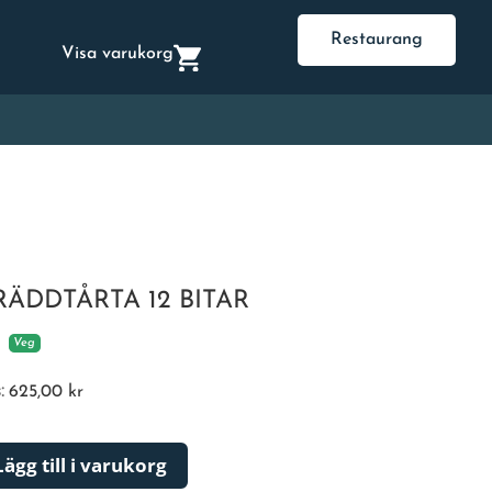
Restaurang
Visa varukorg
RÄDDTÅRTA 12 BITAR
Veg
s:
625,00
kr
Lägg till i varukorg