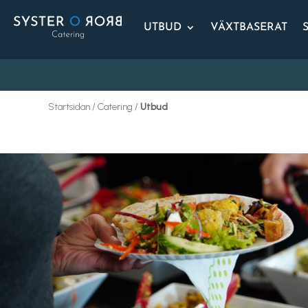
UTBUD
VÄXTBASERAT
Startsidan / Catering /
Utbud