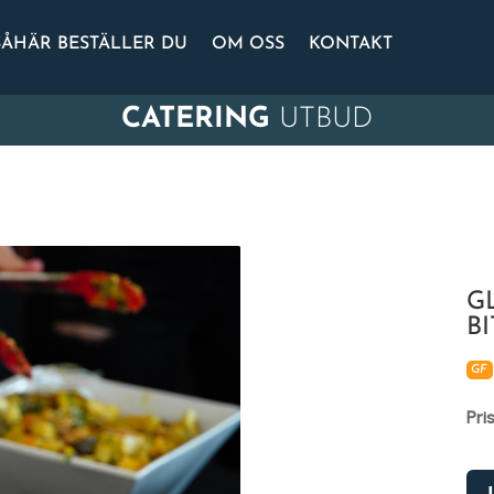
SÅHÄR BESTÄLLER DU
OM OSS
KONTAKT
CATERING
UTBUD
G
B
GF
Pri