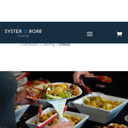

CATERING
UTBUD

Startsidan / Catering /
Utbud