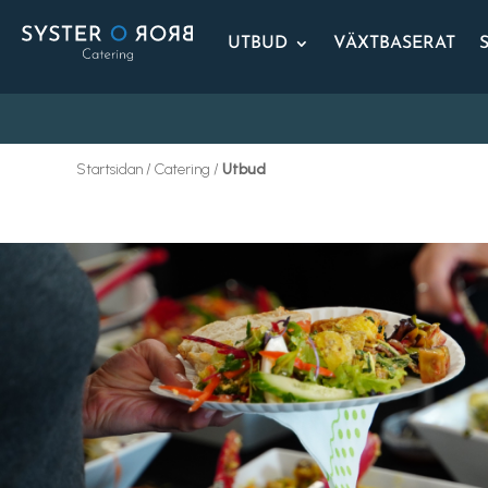
UTBUD
VÄXTBASERAT
Startsidan / Catering /
Utbud