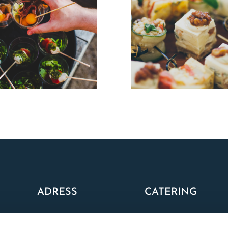
ADRESS
CATERING
Drottning Kristinas väg 24
Vårt utbud