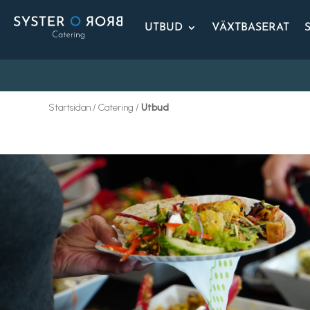
UTBUD
VÄXTBASERAT
Startsidan / Catering /
Utbud