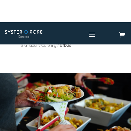

CATERING
UTBUD

Startsidan / Catering /
Utbud