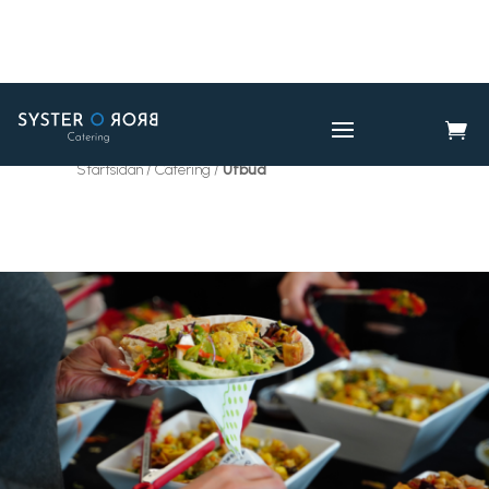

CATERING
UTBUD

Startsidan / Catering /
Utbud