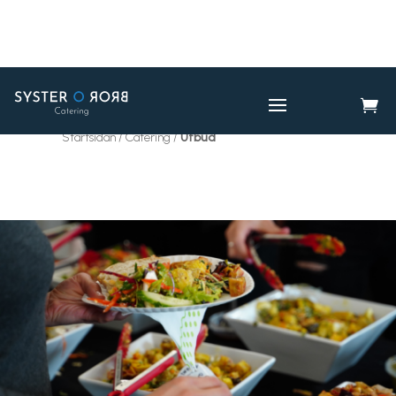

CATERING
UTBUD

Startsidan / Catering /
Utbud