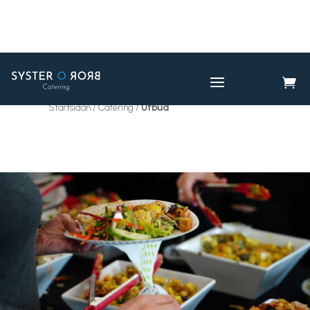

CATERING
UTBUD

Startsidan / Catering /
Utbud