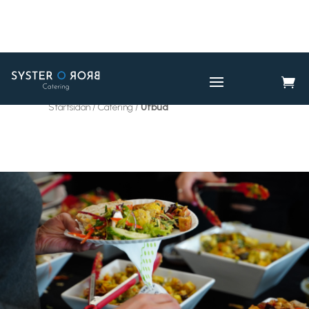

CATERING
UTBUD

Startsidan / Catering /
Utbud