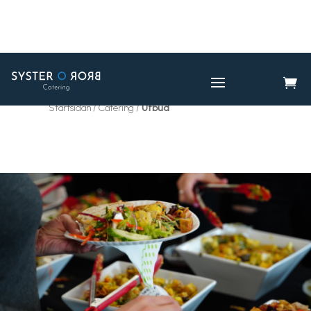

CATERING
UTBUD

Startsidan / Catering /
Utbud