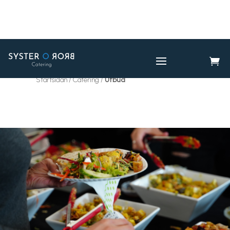

CATERING
UTBUD

Startsidan / Catering /
Utbud