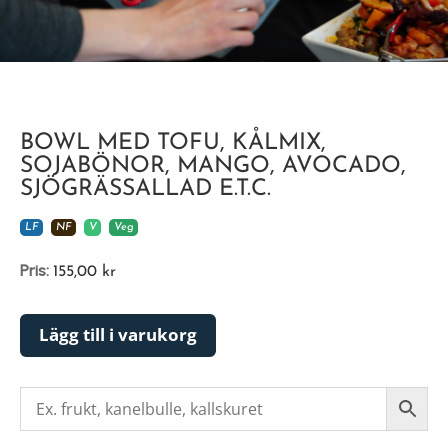
BOWL MED TOFU, KÅLMIX,
SOJABÖNOR, MANGO, AVOCADO,
SJÖGRÄSSALLAD E.T.C.
LF
NF
V
Veg
Pris:
155,00
kr
Lägg till i varukorg