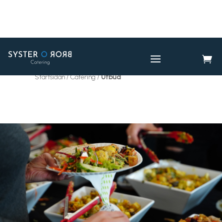

CATERING
UTBUD

Startsidan / Catering /
Utbud