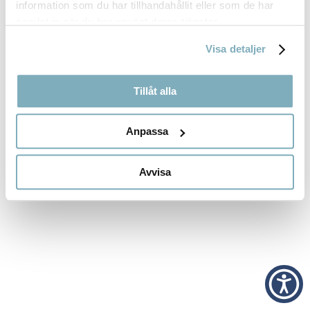
information som du har tillhandahållit eller som de har
RECENT COMMENTS
samlat in när du har använt deras tjänster.
Inga kommentarer att visa.
Visa detaljer
Tillåt alla
Anpassa
Avvisa