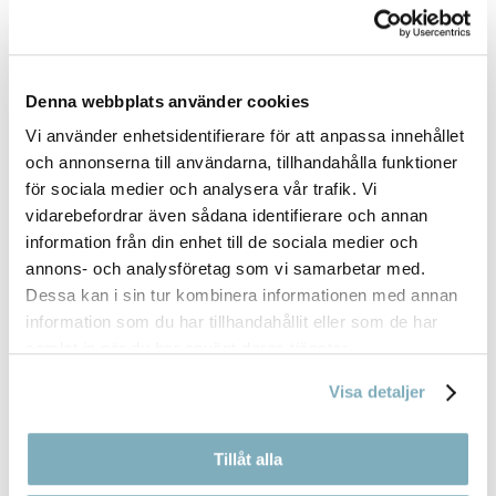
Denna webbplats använder cookies
Vi använder enhetsidentifierare för att anpassa innehållet
och annonserna till användarna, tillhandahålla funktioner
för sociala medier och analysera vår trafik. Vi
FRUKTFAT SKUREN FRUKT VANLIG
vidarebefordrar även sådana identifierare och annan
47,00
kr
information från din enhet till de sociala medier och
annons- och analysföretag som vi samarbetar med.
Dessa kan i sin tur kombinera informationen med annan
information som du har tillhandahållit eller som de har
samlat in när du har använt deras tjänster.
Visa detaljer
Tillåt alla