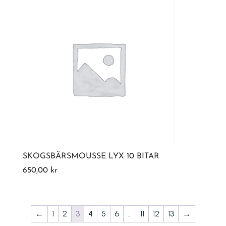
SKOGSBÄRSMOUSSE LYX 10 BITAR
650,00
kr
←
1
2
3
4
5
6
…
11
12
13
→