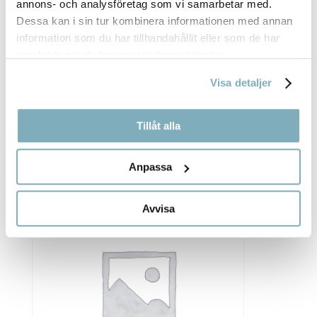
annons- och analysföretag som vi samarbetar med.
Dessa kan i sin tur kombinera informationen med annan
information som du har tillhandahållit eller som de har
samlat in när du har använt deras tjänster.
Visa detaljer
BRYGGKAFFE OCH TE SERVERAS MED
MJÖLK, SOCKER, ENGÅNGSMATERIAL SAMT
SERVETT.
Tillåt alla
29,00
kr
Anpassa
Avvisa