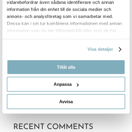
vidarebefordrar även sådana identifierare och annan
information från din enhet till de sociala medier och
annons- och analysföretag som vi samarbetar med.
Dessa kan i sin tur kombinera informationen med annan
information som du har tillhandahållit eller som de har
samlat in när du har använt deras tjänster.
Visa detaljer
KLASSISK – ÄGG, LAX, SKINKA, OST, SKAGEN
M.M
155,00
kr
Tillåt alla
Anpassa
Sök
Avvisa
RECENT POSTS
RECENT COMMENTS