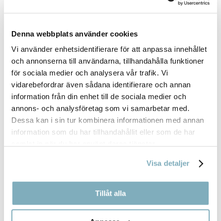
Denna webbplats använder cookies
Vi använder enhetsidentifierare för att anpassa innehållet
och annonserna till användarna, tillhandahålla funktioner
för sociala medier och analysera vår trafik. Vi
BISKVI
vidarebefordrar även sådana identifierare och annan
30,00
kr
information från din enhet till de sociala medier och
annons- och analysföretag som vi samarbetar med.
Dessa kan i sin tur kombinera informationen med annan
information som du har tillhandahållit eller som de har
samlat in när du har använt deras tjänster.
Visa detaljer
Tillåt alla