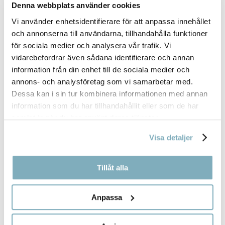
Denna webbplats använder cookies
Vi använder enhetsidentifierare för att anpassa innehållet
och annonserna till användarna, tillhandahålla funktioner
MANDELLÄNGD
för sociala medier och analysera vår trafik. Vi
115,00
kr
vidarebefordrar även sådana identifierare och annan
information från din enhet till de sociala medier och
annons- och analysföretag som vi samarbetar med.
Dessa kan i sin tur kombinera informationen med annan
information som du har tillhandahållit eller som de har
samlat in när du har använt deras tjänster.
Visa detaljer
Tillåt alla
Anpassa